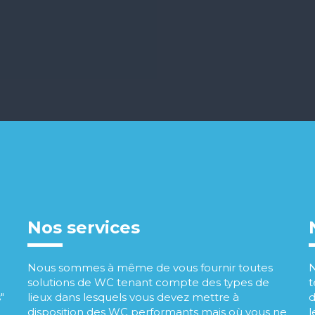
Nos services
Nous sommes à même de vous fournir toutes
N
solutions de WC tenant compte des types de
t
"
lieux dans lesquels vous devez mettre à
d
disposition des WC performants mais où vous ne
l