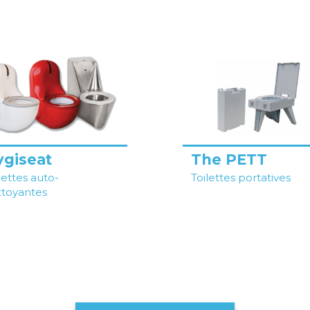
ygiseat
The PETT
lettes auto-
Toilettes portatives
ttoyantes